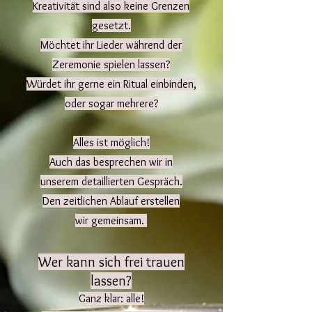
Kreativität sind also keine Grenzen
gesetzt.
Möchtet ihr Lieder während
der
Zeremonie spielen lassen?
Würdet
ihr gerne ein Ritual einbinden,
oder sogar mehrere?
Alles ist möglich!
Auch das besprechen wir in
unserem detaillierten Gespräch.
Den zeitlichen Ablauf erstellen
wir
gemeinsam.
Wer kann sich frei trauen
lassen?
Ganz klar: alle!