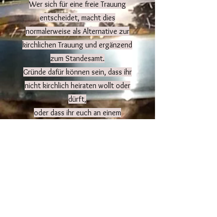
Wer sich für eine freie Trauung
entscheidet, macht dies
normalerweise als Alternative zur
kirchlichen Trauung und ergänzend
zum Standesamt.
Gründe dafür können sein, dass ihr
nicht kirchlich heiraten wollt oder
dürft,
oder dass ihr euch an einem
bestimmten Ort außerhalb der Kirche
trauen lassen möchtet.
Das Schöne an einer freien Trauung
ist:
hier darf jede/r "er" oder "sie" selbst
sein!