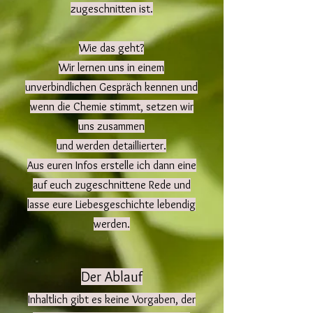
zugeschnitten ist.
Wie das geht?
Wir lernen uns in einem
unverbindlichen Gespräch kennen und
wenn die Chemie stimmt, setzen wir
uns zusammen
und werden detaillierter.
Aus euren Infos erstelle ich dann
eine
auf euch zugeschnittene Rede und
lasse eure Liebesgeschichte lebendig
werden.
Der Ablauf
Inhaltlich gibt es keine Vorgaben, der